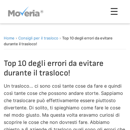
Vai
Men
☰
al
contenuto
Home
›
Consigli per il trasloco
›
Top 10 degli errori da evitare
durante il trasloco!
Top 10 degli errori da evitare
durante il trasloco!
Un trasloco… ci sono così tante cose da fare e quindi
così tante cose che possono andare storte. Sappiamo
che traslocare può effettivamente essere piuttosto
divertente. Di solito, ti spieghiamo come fare le cose
nel modo giusto. Ma questa volta eravamo curiosi di
scoprire le cose che non dovresti fare. Abbiamo
chiesto a 6 aziende di trasloco quali sono gli errori che