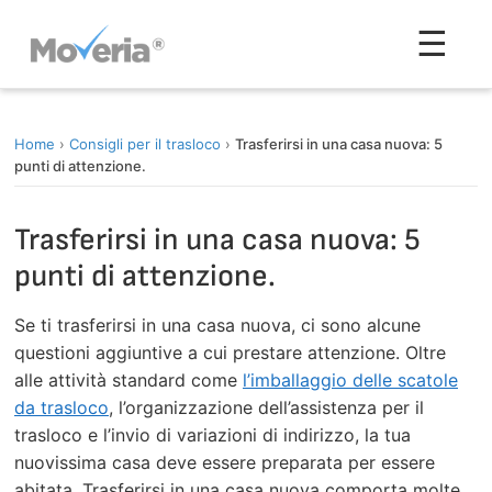
Vai
Men
☰
al
contenuto
Home
›
Consigli per il trasloco
›
Trasferirsi in una casa nuova: 5
punti di attenzione.
Trasferirsi in una casa nuova: 5
punti di attenzione.
Se ti trasferirsi in una casa nuova, ci sono alcune
questioni aggiuntive a cui prestare attenzione. Oltre
alle attività standard come
l’imballaggio delle scatole
da trasloco
, l’organizzazione dell’assistenza per il
trasloco e l’invio di variazioni di indirizzo, la tua
nuovissima casa deve essere preparata per essere
abitata. Trasferirsi in una casa nuova comporta molte