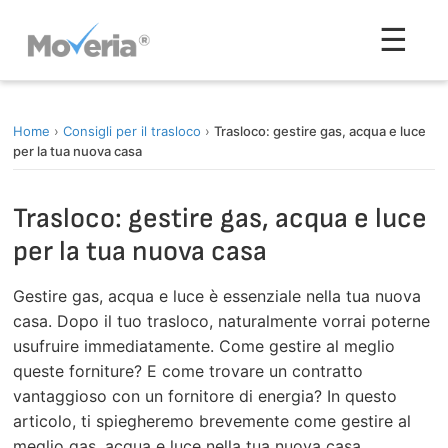
Vai
Men
☰
al
contenuto
Home
›
Consigli per il trasloco
›
Trasloco: gestire gas, acqua e luce
per la tua nuova casa
Trasloco: gestire gas, acqua e luce
per la tua nuova casa
Gestire gas, acqua e luce è essenziale nella tua nuova
casa. Dopo il tuo trasloco, naturalmente vorrai poterne
usufruire immediatamente. Come gestire al meglio
queste forniture? E come trovare un contratto
vantaggioso con un fornitore di energia? In questo
articolo, ti spiegheremo brevemente come gestire al
meglio gas, acqua e luce nella tua nuova casa.